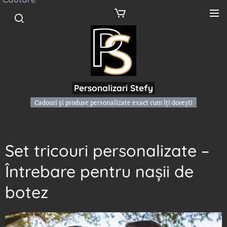
Personalizari Stefy
Cadouri și produse personalizate exact cum îți dorești
Set tricouri personalizate –
Întrebare pentru nașii de
botez