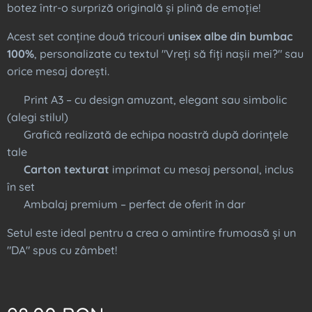
botez într-o surpriză originală și plină de emoție!
Acest set conține două tricouri
unisex albe din bumbac
100%
, personalizate cu textul "Vreți să fiți nașii mei?" sau
orice mesaj dorești.
✅ Print A3 – cu design amuzant, elegant sau simbolic
(alegi stilul)
✅ Grafică realizată de echipa noastră după dorințele
tale
✅
Carton texturat
imprimat cu mesaj personal, inclus
în set
✅ Ambalaj premium – perfect de oferit în dar
Setul este ideal pentru a crea o amintire frumoasă și un
"DA" spus cu zâmbet!