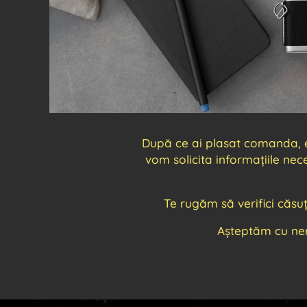
După ce ai plasat comanda, ech
vom solicita informațiile ne
Te rugăm să verifici căsu
Așteptăm cu ne