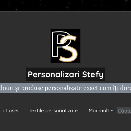
Personalizari Stefy
ouri și produse personalizate exact cum îți dor
ra Laser
Textile personalizate
Mai mult