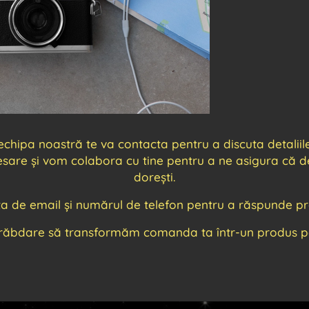
ipa noastră te va contacta pentru a discuta detaliile f
cesare și vom colabora cu tine pentru a ne asigura că de
dorești.
ța de email și numărul de telefon pentru a răspunde pro
răbdare să transformăm comanda ta într-un produs per