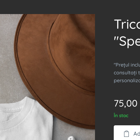
Tric
"Spe
"Prețul inc
consultați t
personaliza
75,00
În stoc
Ad