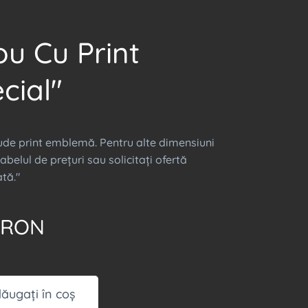
ou Cu Print
cial"
lude print emblemă. Pentru alte dimensiuni
abelul de prețuri sau solicitați ofertă
tă."
RON
ăugați în coș