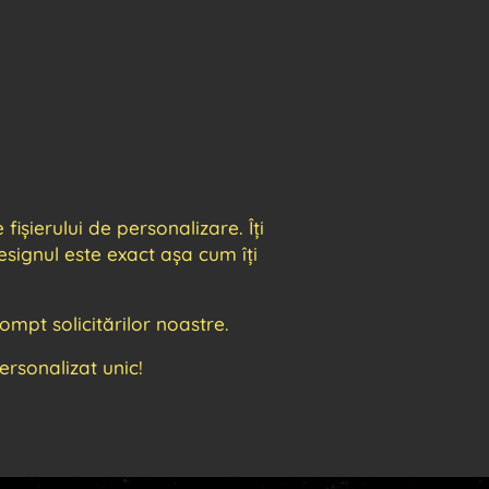
ișierului de personalizare. Îți
signul este exact așa cum îți
mpt solicitărilor noastre.
sonalizat unic!