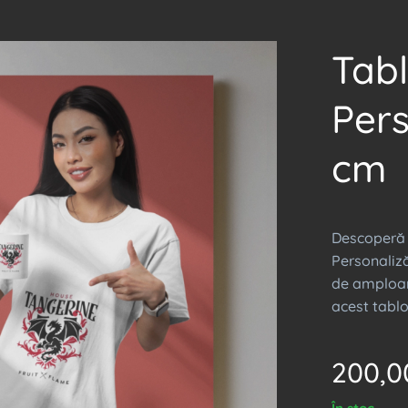
Tab
Pers
cm
Descoperă 
Personaliză
de amploare
acest tabl
200,0