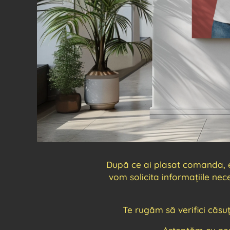
După ce ai plasat comanda, ech
vom solicita informațiile ne
Te rugăm să verifici căsu