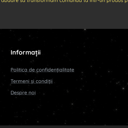
răbdare să transformăm comanda ta într-un produs per
Informații
Politica de confidențialitate
Termeni și condiții
Despre noi