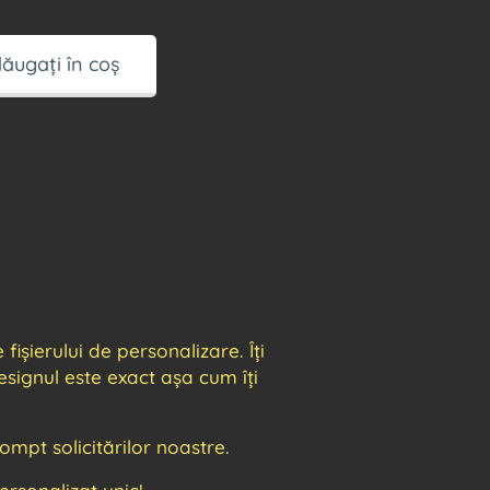
ăugați în coș
ișierului de personalizare. Îți
signul este exact așa cum îți
mpt solicitărilor noastre.