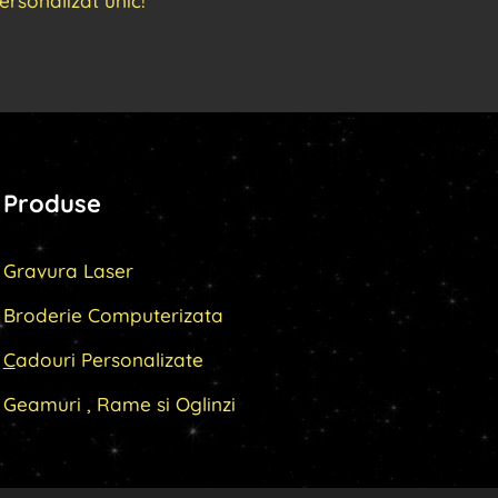
sonalizat unic!
Produse
Gravura Laser
Broderie Computerizata
C
adouri Personalizate
Geamuri , Rame si Oglinzi