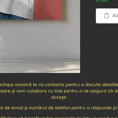
În stoc
Ad
ipa noastră te va contacta pentru a discuta detaliile f
cesare și vom colabora cu tine pentru a ne asigura că de
dorești.
ța de email și numărul de telefon pentru a răspunde pro