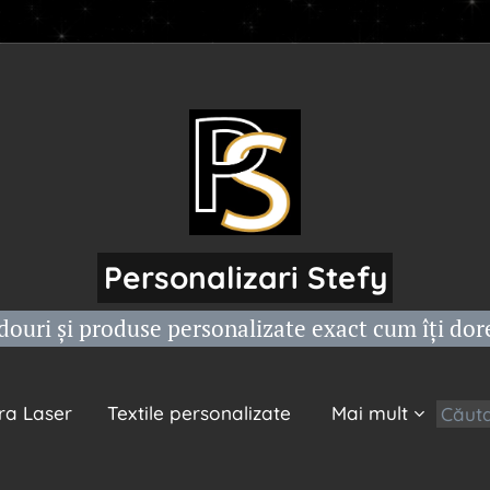
Personalizari Stefy
ouri și produse personalizate exact cum îți dor
ra Laser
Textile personalizate
Mai mult