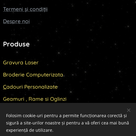
Termeni și condiții
Despre noi
Produse
Gravura Laser
Broderie Computerizata
C
adouri Personalizate
Geamuri , Rame si Oglinzi
Folosim cookie-uri pentru a permite funcționarea corectă și
sigură a site-urilor noastre și pentru a vă oferi cea mai bună
Cookie-uri
experiență de utilizare.