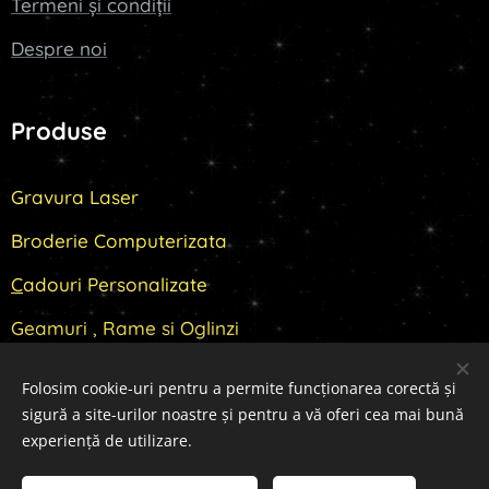
Termeni și condiții
Despre noi
Produse
Gravura Laser
Broderie Computerizata
C
adouri Personalizate
Geamuri , Rame si Oglinzi
Folosim cookie-uri pentru a permite funcționarea corectă și
sigură a site-urilor noastre și pentru a vă oferi cea mai bună
Cookie-uri
experiență de utilizare.