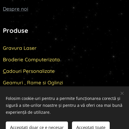
Despre noi
Produse
Gravura Laser
Broderie Computerizata
C
adouri Personalizate
Geamuri , Rame si Oglinzi
Folosim cookie-uri pentru a permite funcționarea corectă și
sigură a site-urilor noastre și pentru a vă oferi cea mai bună
Cookie-uri
experiență de utilizare.
Adăugați în coș
Acceptați doar ce e necesar
Acceptați toate