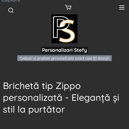
Personalizari Stefy
Cadouri și produse personalizate exact cum îți dorești
Brichetă tip Zippo
personalizată - Eleganță și
stil la purtător