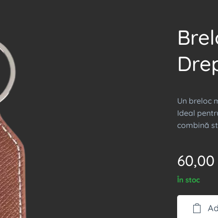
Brel
Drep
Un breloc 
Ideal pent
combină sti
60,00
În stoc
Ad