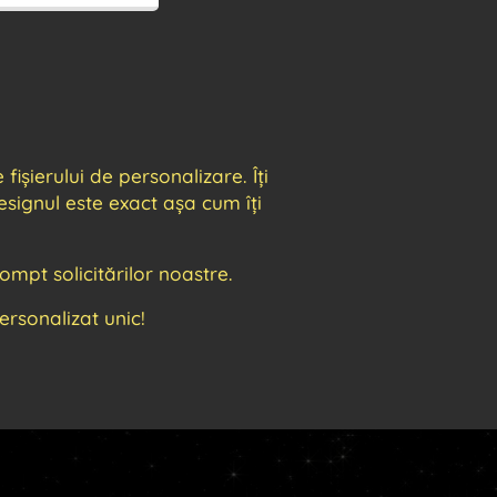
ișierului de personalizare. Îți
signul este exact așa cum îți
mpt solicitărilor noastre.
sonalizat unic!