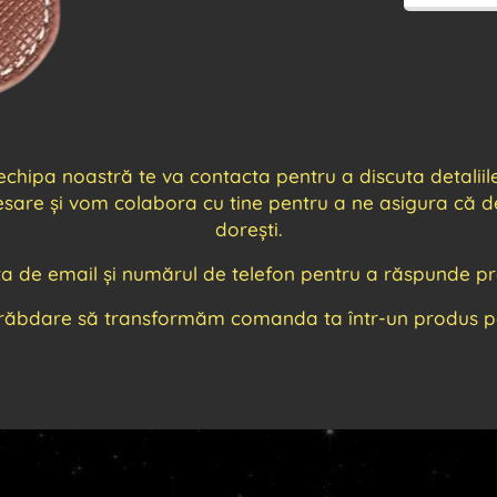
ipa noastră te va contacta pentru a discuta detaliile f
cesare și vom colabora cu tine pentru a ne asigura că de
dorești.
ța de email și numărul de telefon pentru a răspunde pro
răbdare să transformăm comanda ta într-un produs per