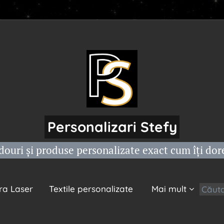
Personalizari Stefy
ouri și produse personalizate exact cum îți dor
ra Laser
Textile personalizate
Mai mult