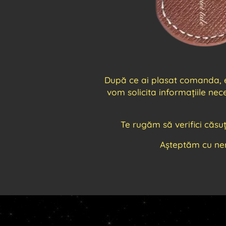
După ce ai plasat comanda, ech
vom solicita informațiile ne
Te rugăm să verifici căsu
Așteptăm cu ne